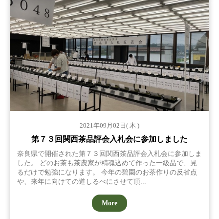
2021年09月02日( 木 )
第７３回関西茶品評会入札会に参加しました
奈良県で開催された第７３回関西茶品評会入札会に参加しま
した。 どのお茶も茶農家が精魂込めて作った一級品で、見
るだけで勉強になります。 今年の碧園のお茶作りの反省点
や、来年に向けての道しるべにさせて頂...
More