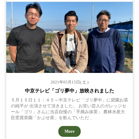
2021年05月15日( 土 )
中京テレビ「ゴリ夢中」放映されました
５月１５日１１：４５～中京テレビ「ゴリ夢中」に碧園お茶
の純平が 出演させて頂きました。 お笑い芸人のガレッジセ
ール「ゴリ」さんに当店自慢の「手摘み抹茶」 農林水産大
臣受賞茶園「かぶせ茶」を飲んでいただ...
More