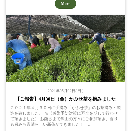
More
2021年05月02日( 日 )
【ご報告】4月30日（金）かぶせ茶を摘みました
２０２１年４月３０日に手摘み「かぶせ茶」のお茶摘み・製
造を致しました。 ※〈感染予防対策に万全を期して行わせ
て頂きました〉 お蔭さまで沢山の方々にご参加頂き、香り
も旨みも素晴らしい新茶ができました！！...