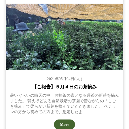
2021年05月04日( 火 )
【ご報告】５月４日のお茶摘み
暑いぐらいの晴天の中、お抹茶の素となる碾茶の新芽を摘み
ました。 背丈ほどある自然栽培の茶園で昔ながらの「しご
き摘み」で柔らかい新芽を摘んでいただきました。 ベテラ
ンの方から初めての方まで、想定したよ...
More