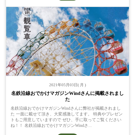
2021年05月03日( 月 )
名鉄沿線おでかけマガジンWindさんに掲載されまし
た
名鉄沿線おでかけマガジンWindさんに弊社が掲載されまし
た 一面に載せて頂き、大変感激してます。 特典やプレゼン
トもご用意していますので ぜひ、手に取ってご覧ください
ね！！ 名鉄沿線おでかけマガジンWindさ...