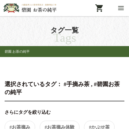
タグ一覧
Tags
碧園 お茶の純平
選択されているタグ： #手摘み茶 , #碧園お茶
の純平
さらにタグを絞り込む
#お茶摘み
#お茶摘み体験
#かぶせ茶