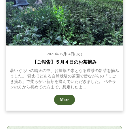
2021年05月04日( 火 )
【ご報告】５月４日のお茶摘み
暑いぐらいの晴天の中、お抹茶の素となる碾茶の新芽を摘み
ました。 背丈ほどある自然栽培の茶園で昔ながらの「しご
き摘み」で柔らかい新芽を摘んでいただきました。 ベテラ
ンの方から初めての方まで、想定したよ...
More