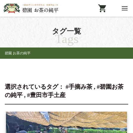
タグ一覧
Tags
碧園 お茶の純平
選択されているタグ： #手摘み茶 , #碧園お茶
の純平 , #豊田市手土産