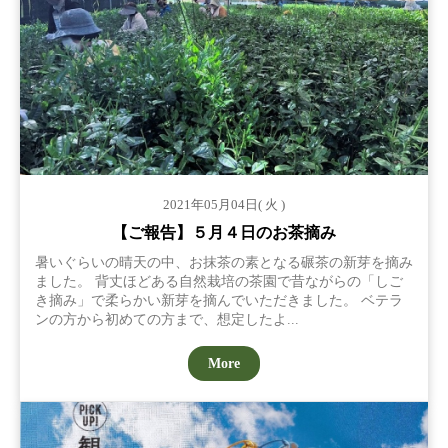
2021年05月04日( 火 )
【ご報告】５月４日のお茶摘み
暑いぐらいの晴天の中、お抹茶の素となる碾茶の新芽を摘み
ました。 背丈ほどある自然栽培の茶園で昔ながらの「しご
き摘み」で柔らかい新芽を摘んでいただきました。 ベテラ
ンの方から初めての方まで、想定したよ...
More