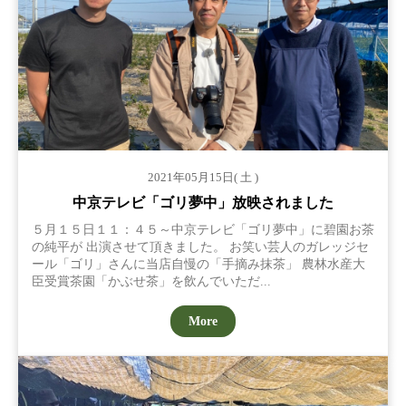
2021年05月15日( 土 )
中京テレビ「ゴリ夢中」放映されました
５月１５日１１：４５～中京テレビ「ゴリ夢中」に碧園お茶
の純平が 出演させて頂きました。 お笑い芸人のガレッジセ
ール「ゴリ」さんに当店自慢の「手摘み抹茶」 農林水産大
臣受賞茶園「かぶせ茶」を飲んでいただ...
More