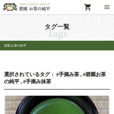
タグ一覧
Tags
碧園 お茶の純平
選択されているタグ： #手摘み茶 , #碧園お茶
の純平 , #手摘み抹茶