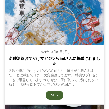
2021年05月03日( 月 )
名鉄沿線おでかけマガジンWindさんに掲載されまし
た
名鉄沿線おでかけマガジンWindさんに弊社が掲載されまし
た 一面に載せて頂き、大変感激してます。 特典やプレゼン
トもご用意していますので ぜひ、手に取ってご覧ください
ね！！ 名鉄沿線おでかけマガジンWindさ...
More