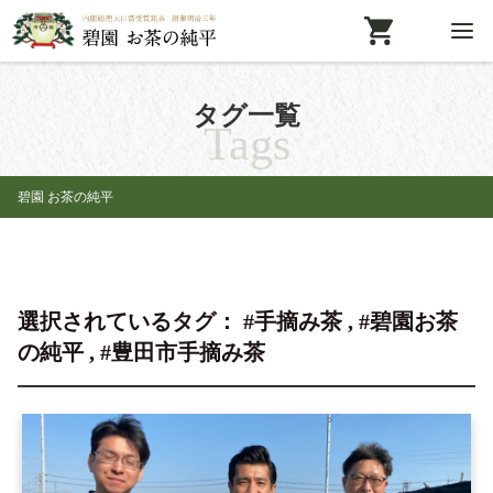
タグ一覧
Tags
碧園 お茶の純平
選択されているタグ： #手摘み茶 , #碧園お茶
の純平 , #豊田市手摘み茶