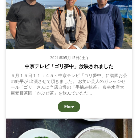
2021年05月15日( 土 )
中京テレビ「ゴリ夢中」放映されました
５月１５日１１：４５～中京テレビ「ゴリ夢中」に碧園お茶
の純平が 出演させて頂きました。 お笑い芸人のガレッジセ
ール「ゴリ」さんに当店自慢の「手摘み抹茶」 農林水産大
臣受賞茶園「かぶせ茶」を飲んでいただ...
More