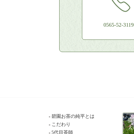
0565-52-3119
碧園お茶の純平とは
こだわり
5代目茶師