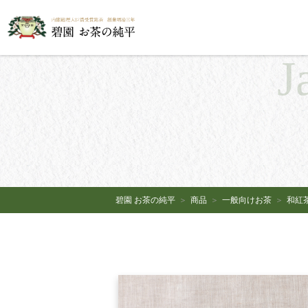
J
碧園 お茶の純平
商品
一般向けお茶
和紅