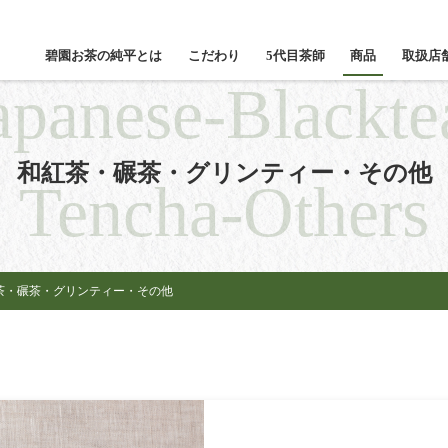
碧園お茶の純平とは
こだわり
5代目茶師
商品
取扱店
apanese-Blackte
和紅茶・碾茶・グリンティー・その他
Tencha-Others
茶・碾茶・グリンティー・その他