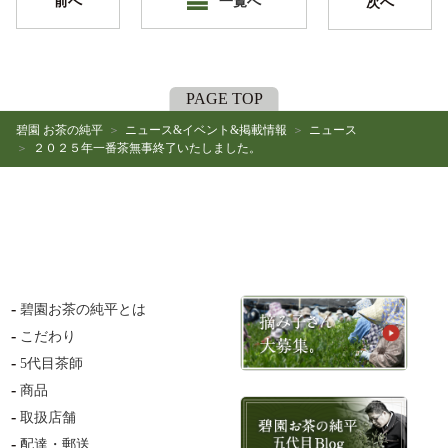
前へ
一覧へ
次へ
PAGE TOP
碧園 お茶の純平
ニュース&イベント&掲載情報
ニュース
２０２５年一番茶無事終了いたしました。
碧園お茶の純平とは
こだわり
5代目茶師
商品
取扱店舗
配達・郵送