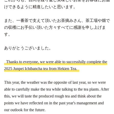
けできるように精進したいと思います。
また、一番茶で支えて頂いたお茶摘みさん、茶工場や畑で
の収穫にお手伝い頂いた方々すべてに感謝を申し上げま
す。
ありがとうございました。
Thanks to everyone, we were able to successfully complete the
2025 Junpei Ichibancha tea from Hekien Tea.
This year, the weather was the opposite of last year, so we were
able to carefully make the tea while talking to the tea plants. After
this, we will taste the produced rough tea and think about the
points we have reflected on in the past year's management and
our outlook for the future.