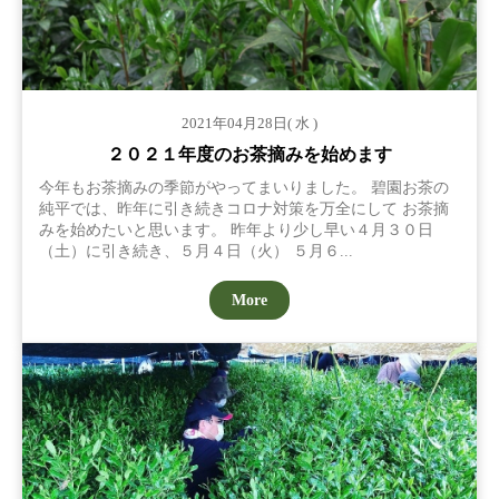
2021年04月28日( 水 )
２０２１年度のお茶摘みを始めます
今年もお茶摘みの季節がやってまいりました。 碧園お茶の
純平では、昨年に引き続きコロナ対策を万全にして お茶摘
みを始めたいと思います。 昨年より少し早い４月３０日
（土）に引き続き、５月４日（火） ５月６...
More