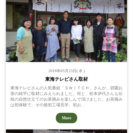
2018年05月23日( 水 )
東海テレビさん取材
東海テレビさんの人気番組「ＳＷＩＴＣＨ」さんが、碧園お
茶の純平に取材にみえられました。何と、松本伊代さんも伝
統の自然仕立てのお茶摘みを楽しんで頂けました。お茶摘み
は初体験で、その後初工場見学、初お...
More