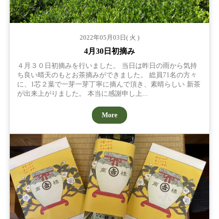
2022年05月03日( 火 )
4月30日初摘み
４月３０日初摘みを行いました。 当日は昨日の雨から気持
ち良い晴天のもとお茶摘みができました。 総員71名の方々
に、1芯２葉で一芽一芽丁寧に摘んで頂き、素晴らしい 新茶
が出来上がりました。 本当に感謝申し上...
More