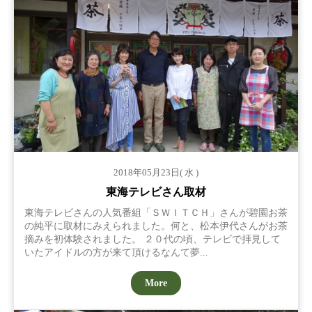
2018年05月23日( 水 )
東海テレビさん取材
東海テレビさんの人気番組「ＳＷＩＴＣＨ」さんが碧園お茶
の純平に取材にみえられました。何と、松本伊代さんがお茶
摘みを初体験されました。 ２０代の頃、テレビで拝見して
いたアイドルの方が来て頂けるなんて夢...
More