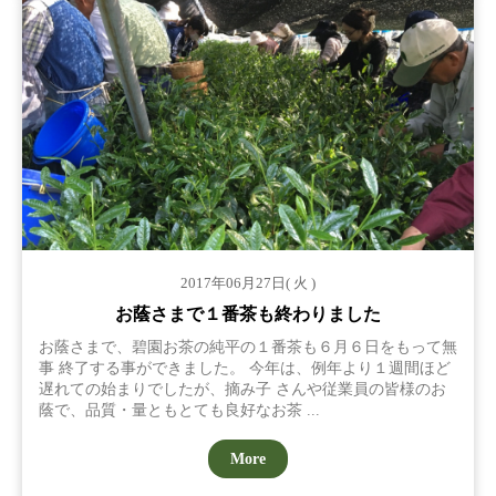
2017年06月27日( 火 )
お蔭さまで１番茶も終わりました
お蔭さまで、碧園お茶の純平の１番茶も６月６日をもって無
事 終了する事ができました。 今年は、例年より１週間ほど
遅れての始まりでしたが、摘み子 さんや従業員の皆様のお
蔭で、品質・量ともとても良好なお茶 ...
More