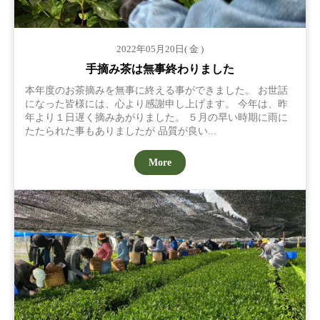
2022年05月20日( 金 )
手摘み茶は無事終わりました
本年度のお茶摘みを無事に終える事ができました。 お世話
になった皆様には、心より感謝申し上げます。 今年は、昨
年より１日遅く摘みあがりました。 ５月の早い時期に雨に
たたられた事もありましたが 品質が良い...
More