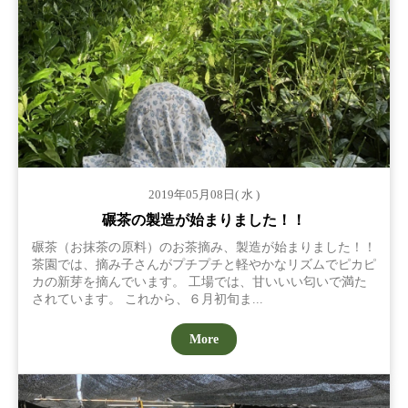
2019年05月08日( 水 )
碾茶の製造が始まりました！！
碾茶（お抹茶の原料）のお茶摘み、製造が始まりました！！
茶園では、摘み子さんがプチプチと軽やかなリズムでピカピ
カの新芽を摘んでいます。 工場では、甘いいい匂いで満た
されています。 これから、６月初旬ま...
More