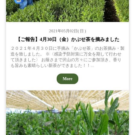
2021年05月02日( 日 )
【ご報告】4月30日（金）かぶせ茶を摘みました
２０２１年４月３０日に手摘み「かぶせ茶」のお茶摘み・製
造を致しました。 ※〈感染予防対策に万全を期して行わせ
て頂きました〉 お蔭さまで沢山の方々にご参加頂き、香り
も旨みも素晴らしい新茶ができました！！...
More