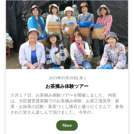
2015年05月20日( 水 )
お茶摘み体験ツアー
５月１７日、お茶摘み体験ツアーを開催しました。 内容
は、大臣賞受賞茶園でのお茶摘み体験、お茶工場見学、新
茶・お抹茶の試飲・新茶づくし懐石と盛りだくさんで、参加
された皆さん楽しんで頂けました。 今年の...
More