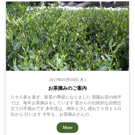
2017年05月04日( 木 )
お茶摘みのご案内
八十八夜を過ぎ、新茶の季節になりました 碧園お茶の純平
では、毎年お茶摘みをしています 昔からの伝統的な自然仕
立ての手摘みです 本年度は、例年と少し遅れて５月１３日
位から 行います 今年も、お茶摘みさんの...
More