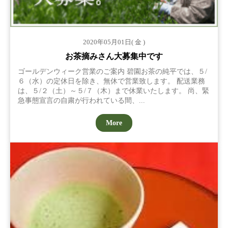
2020年05月01日( 金 )
お茶摘みさん大募集中です
ゴールデンウィーク営業のご案内 碧園お茶の純平では、５/
６（水）の定休日を除き、無休で営業致します。 配送業務
は、５/２（土）～５/７（木）まで休業いたします。 尚、緊
急事態宣言の自粛が行われている間、...
More