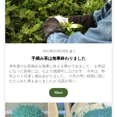
2022年05月20日( 金 )
手摘み茶は無事終わりました
本年度のお茶摘みを無事に終える事ができました。 お世話
になった皆様には、心より感謝申し上げます。 今年は、昨
年より１日遅く摘みあがりました。 ５月の早い時期に雨に
たたられた事もありましたが 品質が良い...
More