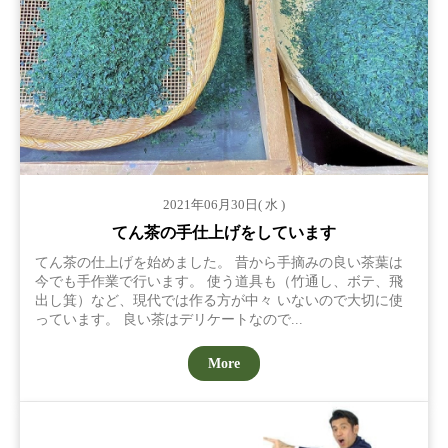
2021年06月30日( 水 )
てん茶の手仕上げをしています
てん茶の仕上げを始めました。 昔から手摘みの良い茶葉は
今でも手作業で行います。 使う道具も（竹通し、ボテ、飛
出し箕）など、現代では作る方が中々 いないので大切に使
っています。 良い茶はデリケートなので...
More