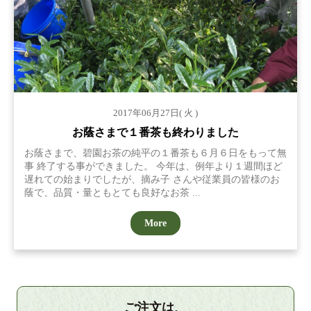
2017年06月27日( 火 )
お蔭さまで１番茶も終わりました
お蔭さまで、碧園お茶の純平の１番茶も６月６日をもって無
事 終了する事ができました。 今年は、例年より１週間ほど
遅れての始まりでしたが、摘み子 さんや従業員の皆様のお
蔭で、品質・量ともとても良好なお茶 ...
More
ご注文は、