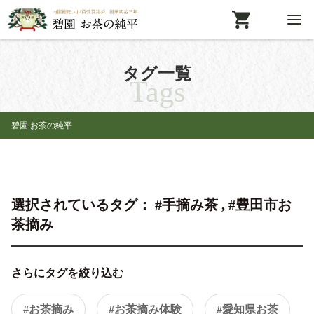
タグ一覧
Tags
碧園 お茶の純平
選択されているタグ： #手摘み茶 , #豊田市お
茶摘み
さらにタグを絞り込む
#お茶摘み
#お茶摘み体験
#愛知県お茶