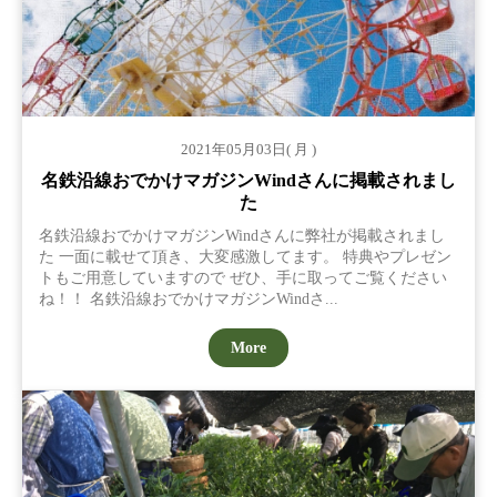
2021年05月03日( 月 )
名鉄沿線おでかけマガジンWindさんに掲載されまし
た
名鉄沿線おでかけマガジンWindさんに弊社が掲載されまし
た 一面に載せて頂き、大変感激してます。 特典やプレゼン
トもご用意していますので ぜひ、手に取ってご覧ください
ね！！ 名鉄沿線おでかけマガジンWindさ...
More