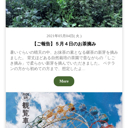
2021年05月04日( 火 )
【ご報告】５月４日のお茶摘み
暑いぐらいの晴天の中、お抹茶の素となる碾茶の新芽を摘み
ました。 背丈ほどある自然栽培の茶園で昔ながらの「しご
き摘み」で柔らかい新芽を摘んでいただきました。 ベテラ
ンの方から初めての方まで、想定したよ...
More