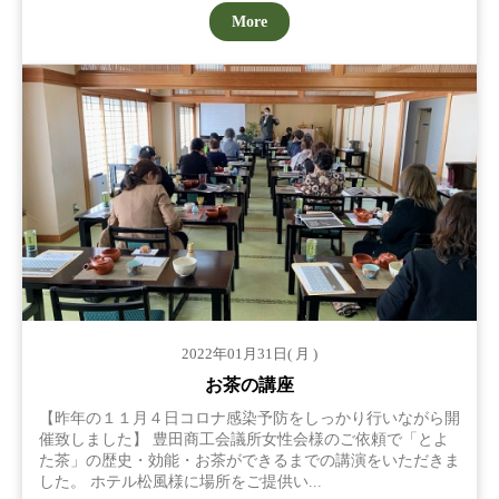
More
2022年01月31日( 月 )
お茶の講座
【昨年の１１月４日コロナ感染予防をしっかり行いながら開
催致しました】 豊田商工会議所女性会様のご依頼で「とよ
た茶」の歴史・効能・お茶ができるまでの講演をいただきま
した。 ホテル松風様に場所をご提供い...