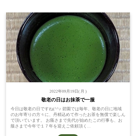
2022年09月19日( 月 )
敬老の日はお抹茶で一服
今日は敬老の日ですね(^^♪ 碧園では毎年、敬老の日に地域
のお年寄りの方々に、丹精込めて作ったお茶を無償で楽しん
で頂いています。 お蔭さまで先代が始めたこの行事も、お
蔭さまで今年で１７年を迎えご依頼頂く...