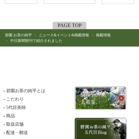
PAGE TOP
碧園 お茶の純平
ニュース&イベント&掲載情報
掲載情報
中日新聞朝刊で紹介されました
碧園お茶の純平とは
こだわり
5代目茶師
商品
取扱店舗
配達・郵送