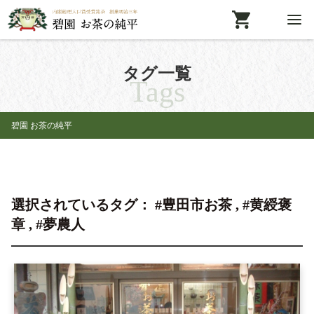
タグ一覧
Tags
碧園 お茶の純平
選択されているタグ： #豊田市お茶 , #黄綬褒
章 , #夢農人