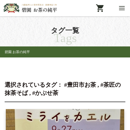
タグ一覧
Tags
碧園 お茶の純平
選択されているタグ： #豊田市お茶 , #茶匠の
抹茶そば , #かぶせ茶