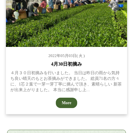
2022年05月03日( 火 )
4月30日初摘み
４月３０日初摘みを行いました。 当日は昨日の雨から気持
ち良い晴天のもとお茶摘みができました。 総員71名の方々
に、1芯２葉で一芽一芽丁寧に摘んで頂き、素晴らしい 新茶
が出来上がりました。 本当に感謝申し上...
More