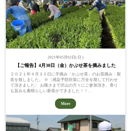
2021年05月02日( 日 )
【ご報告】4月30日（金）かぶせ茶を摘みました
２０２１年４月３０日に手摘み「かぶせ茶」のお茶摘み・製
造を致しました。 ※〈感染予防対策に万全を期して行わせ
て頂きました〉 お蔭さまで沢山の方々にご参加頂き、香り
も旨みも素晴らしい新茶ができました！！...
More