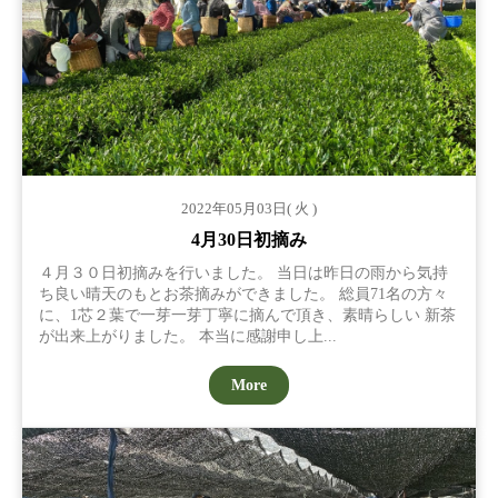
2022年05月03日( 火 )
4月30日初摘み
４月３０日初摘みを行いました。 当日は昨日の雨から気持
ち良い晴天のもとお茶摘みができました。 総員71名の方々
に、1芯２葉で一芽一芽丁寧に摘んで頂き、素晴らしい 新茶
が出来上がりました。 本当に感謝申し上...
More