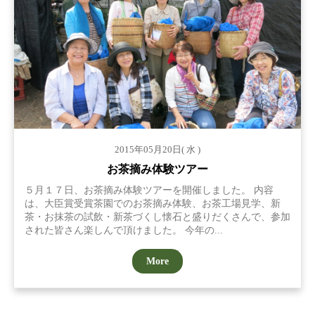
2015年05月20日( 水 )
お茶摘み体験ツアー
５月１７日、お茶摘み体験ツアーを開催しました。 内容
は、大臣賞受賞茶園でのお茶摘み体験、お茶工場見学、新
茶・お抹茶の試飲・新茶づくし懐石と盛りだくさんで、参加
された皆さん楽しんで頂けました。 今年の...
More