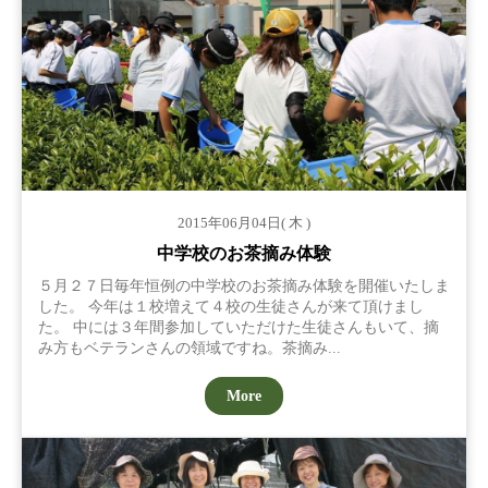
2015年06月04日( 木 )
中学校のお茶摘み体験
５月２７日毎年恒例の中学校のお茶摘み体験を開催いたしま
した。 今年は１校増えて４校の生徒さんが来て頂けまし
た。 中には３年間参加していただけた生徒さんもいて、摘
み方もベテランさんの領域ですね。茶摘み...
More