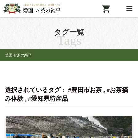
タグ一覧
Tags
碧園 お茶の純平
選択されているタグ： #豊田市お茶 , #お茶摘
み体験 , #愛知県特産品