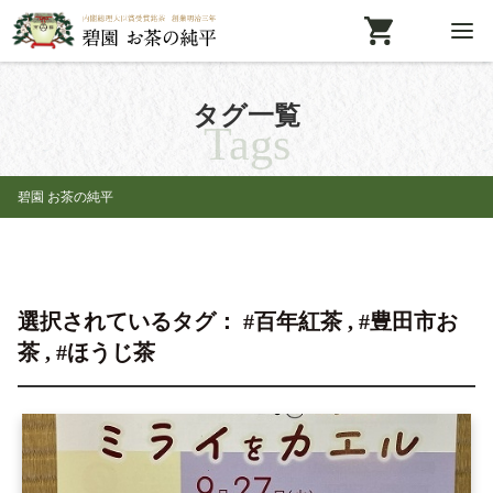
タグ一覧
Tags
碧園 お茶の純平
選択されているタグ： #百年紅茶 , #豊田市お
茶 , #ほうじ茶