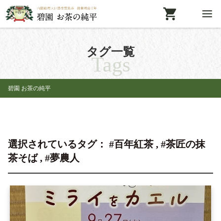
タグ一覧
Tags
碧園 お茶の純平
選択されているタグ： #百年紅茶 , #茶匠の抹
茶そば , #夢農人