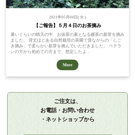
2021年05月04日( 火 )
【ご報告】５月４日のお茶摘み
暑いぐらいの晴天の中、お抹茶の素となる碾茶の新芽を摘み
ました。 背丈ほどある自然栽培の茶園で昔ながらの「しご
き摘み」で柔らかい新芽を摘んでいただきました。 ベテラ
ンの方から初めての方まで、想定したよ...
More
ご注文は、
お電話・お問い合わせ
・ネットショップから