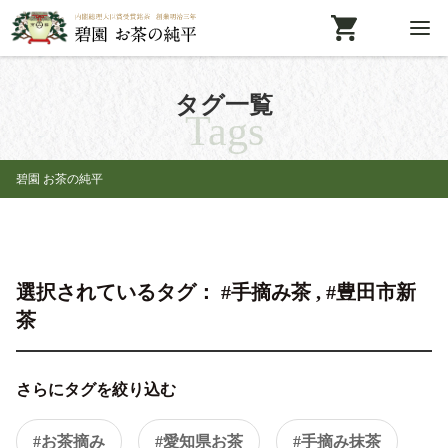
タグ一覧
Tags
碧園 お茶の純平
選択されているタグ： #手摘み茶 , #豊田市新
茶
さらにタグを絞り込む
#お茶摘み
#愛知県お茶
#手摘み抹茶