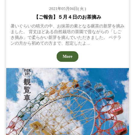
2021年05月04日( 火 )
【ご報告】５月４日のお茶摘み
暑いぐらいの晴天の中、お抹茶の素となる碾茶の新芽を摘み
ました。 背丈ほどある自然栽培の茶園で昔ながらの「しご
き摘み」で柔らかい新芽を摘んでいただきました。 ベテラ
ンの方から初めての方まで、想定したよ...
More