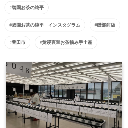
#碧園お茶の純平
#碧園お茶の純平 インスタグラム
#磯部商店
#豊田市
#黄綬褒章お茶摘み手土産