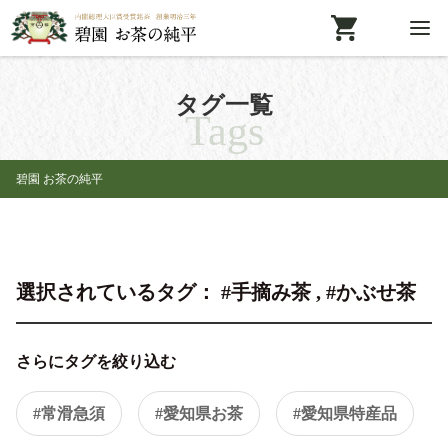
タグ一覧
Tags
碧園 お茶の純平
選択されているタグ： #手摘み茶 , #かぶせ茶
さらにタグを絞り込む
#常滑急須
#愛知県お茶
#愛知県特産品