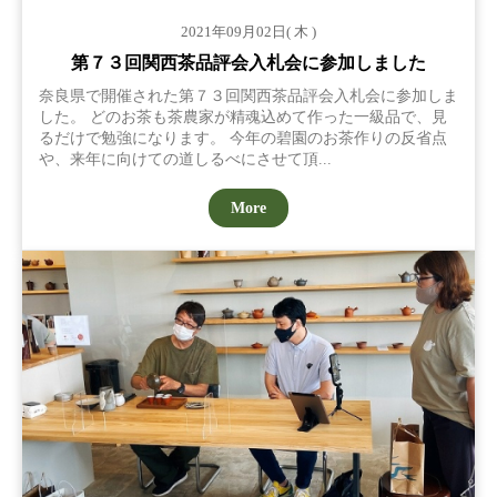
2021年09月02日( 木 )
第７３回関西茶品評会入札会に参加しました
奈良県で開催された第７３回関西茶品評会入札会に参加しま
した。 どのお茶も茶農家が精魂込めて作った一級品で、見
るだけで勉強になります。 今年の碧園のお茶作りの反省点
や、来年に向けての道しるべにさせて頂...
More