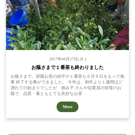
2017年06月27日( 火 )
お蔭さまで１番茶も終わりました
お蔭さまで、碧園お茶の純平の１番茶も６月６日をもって無
事 終了する事ができました。 今年は、例年より１週間ほど
遅れての始まりでしたが、摘み子 さんや従業員の皆様のお
蔭で、品質・量ともとても良好なお茶 ...
More