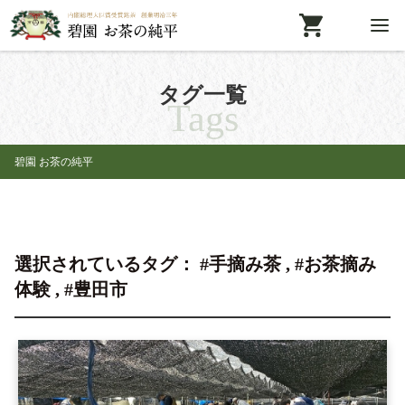
タグ一覧
Tags
碧園 お茶の純平
選択されているタグ： #手摘み茶 , #お茶摘み
体験 , #豊田市