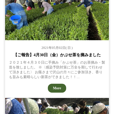
2021年05月02日( 日 )
【ご報告】4月30日（金）かぶせ茶を摘みました
２０２１年４月３０日に手摘み「かぶせ茶」のお茶摘み・製
造を致しました。 ※〈感染予防対策に万全を期して行わせ
て頂きました〉 お蔭さまで沢山の方々にご参加頂き、香り
も旨みも素晴らしい新茶ができました！！...
More