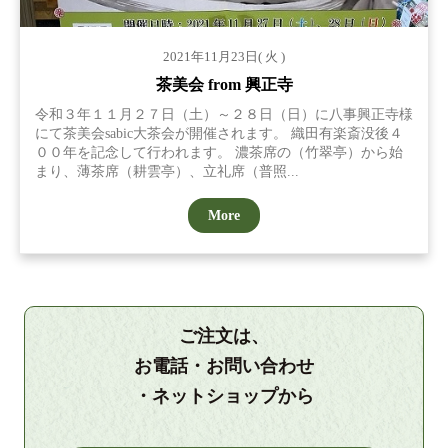
2021年11月23日( 火 )
茶美会 from 興正寺
令和３年１１月２７日（土）～２８日（日）に八事興正寺様
にて茶美会sabic大茶会が開催されます。 織田有楽斎没後４
００年を記念して行われます。 濃茶席の（竹翠亭）から始
まり、薄茶席（耕雲亭）、立礼席（普照...
More
ご注文は、
お電話・お問い合わせ
・ネットショップから