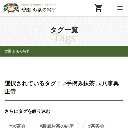
タグ一覧
Tags
碧園 お茶の純平
選択されているタグ： #手摘み抹茶 , #八事興
正寺
さらにタグを絞り込む
#大茶会
#碧園お茶の純平
#茶美会