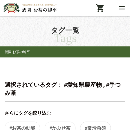
タグ一覧
Tags
碧園 お茶の純平
選択されているタグ： #愛知県農産物 , #手つ
み茶
さらにタグを絞り込む
#お茶の効能
#かぶせ茶
#常滑急須