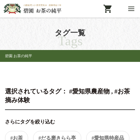
タグ一覧
Tags
碧園 お茶の純平
選択されているタグ： #愛知県農産物 , #お茶
摘み体験
さらにタグを絞り込む
#お茶
#だる磨きらら亭
#愛知県特産品