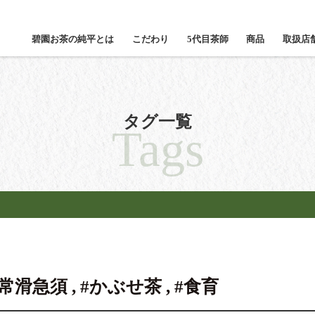
碧園お茶の純平とは
こだわり
5代目茶師
商品
取扱店
タグ一覧
Tags
急須 , #かぶせ茶 , #食育