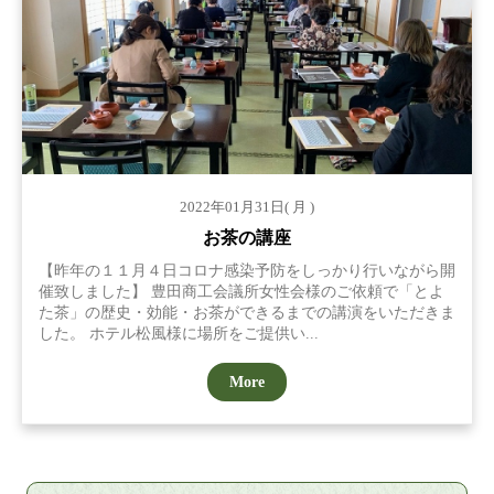
2022年01月31日( 月 )
お茶の講座
【昨年の１１月４日コロナ感染予防をしっかり行いながら開
催致しました】 豊田商工会議所女性会様のご依頼で「とよ
た茶」の歴史・効能・お茶ができるまでの講演をいただきま
した。 ホテル松風様に場所をご提供い...
More