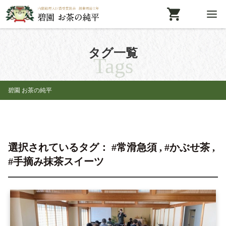
タグ一覧
Tags
碧園 お茶の純平
選択されているタグ： #常滑急須 , #かぶせ茶 ,
#手摘み抹茶スイーツ